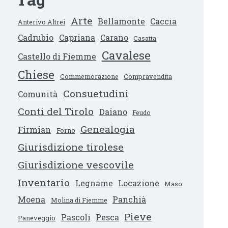
Arte
Bellamonte
Caccia
Anterivo Altrei
Cadrubio
Capriana
Carano
Casatta
Cavalese
Castello di Fiemme
Chiese
Commemorazione
Compravendita
Consuetudini
Comunità
Conti del Tirolo
Daiano
Feudo
Genealogia
Firmian
Forno
Giurisdizione tirolese
Giurisdizione vescovile
Inventario
Legname
Locazione
Maso
Moena
Panchià
Molina di Fiemme
Pieve
Pascoli
Pesca
Paneveggio