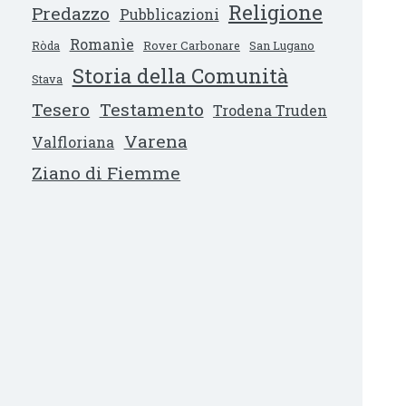
Religione
Predazzo
Pubblicazioni
Romanìe
Ròda
Rover Carbonare
San Lugano
Storia della Comunità
Stava
Tesero
Testamento
Trodena Truden
Varena
Valfloriana
Ziano di Fiemme