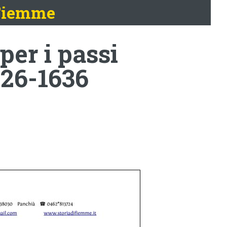
 Fiemme
er i passi
626-1636