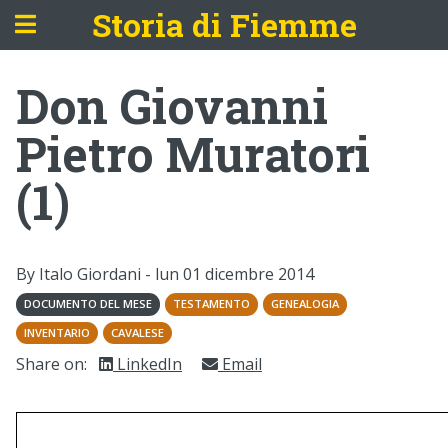
Storia di Fiemme
Don Giovanni
Pietro Muratori
(1)
By Italo Giordani -
lun 01 dicembre 2014
DOCUMENTO DEL MESE
TESTAMENTO
GENEALOGIA
INVENTARIO
CAVALESE
Share on:
LinkedIn
Email