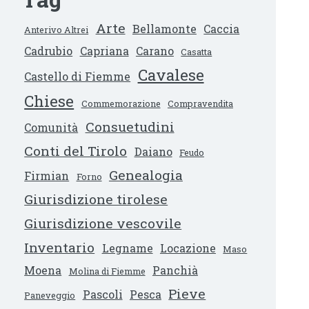
Arte
Bellamonte
Caccia
Anterivo Altrei
Cadrubio
Capriana
Carano
Casatta
Cavalese
Castello di Fiemme
Chiese
Commemorazione
Compravendita
Consuetudini
Comunità
Conti del Tirolo
Daiano
Feudo
Genealogia
Firmian
Forno
Giurisdizione tirolese
Giurisdizione vescovile
Inventario
Legname
Locazione
Maso
Moena
Panchià
Molina di Fiemme
Pieve
Pascoli
Pesca
Paneveggio