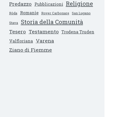
Religione
Predazzo
Pubblicazioni
Romanìe
Ròda
Rover Carbonare
San Lugano
Storia della Comunità
Stava
Tesero
Testamento
Trodena Truden
Varena
Valfloriana
Ziano di Fiemme