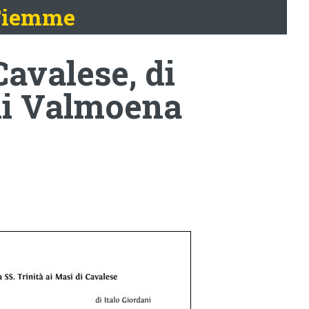
 Fiemme
Cavalese, di
di Valmoena