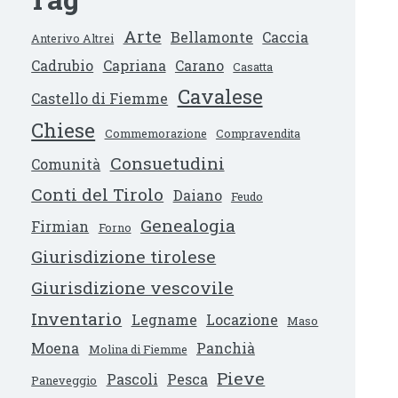
Arte
Bellamonte
Caccia
Anterivo Altrei
Cadrubio
Capriana
Carano
Casatta
Cavalese
Castello di Fiemme
Chiese
Commemorazione
Compravendita
Consuetudini
Comunità
Conti del Tirolo
Daiano
Feudo
Genealogia
Firmian
Forno
Giurisdizione tirolese
Giurisdizione vescovile
Inventario
Legname
Locazione
Maso
Moena
Panchià
Molina di Fiemme
Pieve
Pascoli
Pesca
Paneveggio