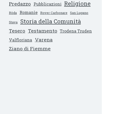
Religione
Predazzo
Pubblicazioni
Romanìe
Ròda
Rover Carbonare
San Lugano
Storia della Comunità
Stava
Tesero
Testamento
Trodena Truden
Varena
Valfloriana
Ziano di Fiemme