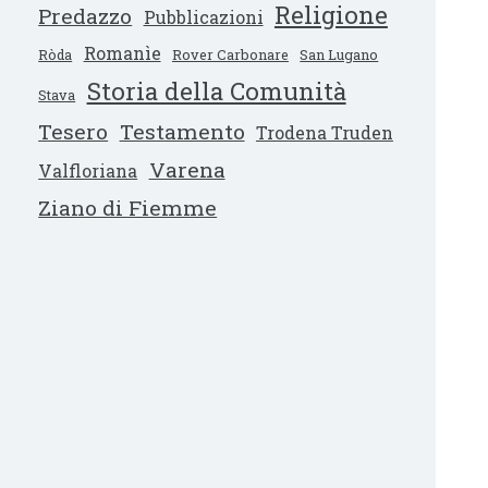
Religione
Predazzo
Pubblicazioni
Romanìe
Ròda
Rover Carbonare
San Lugano
Storia della Comunità
Stava
Tesero
Testamento
Trodena Truden
Varena
Valfloriana
Ziano di Fiemme