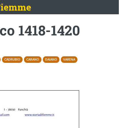
 Fiemme
co 1418-1420
CADRUBIO
CARANO
DAIANO
VARENA