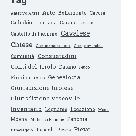
Arte
Bellamonte
Caccia
Anterivo Altrei
Cadrubio
Capriana
Carano
Casatta
Cavalese
Castello di Fiemme
Chiese
Commemorazione
Compravendita
Consuetudini
Comunità
Conti del Tirolo
Daiano
Feudo
Genealogia
Firmian
Forno
Giurisdizione tirolese
Giurisdizione vescovile
Inventario
Legname
Locazione
Maso
Moena
Panchià
Molina di Fiemme
Pieve
Pascoli
Pesca
Paneveggio