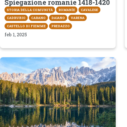
Spiegazione romanìe 1418-1420
STORIA DELLA COMUNITÀ
ROMANÌE
CAVALESE
CADRUBIO
CARANO
DAIANO
VARENA
CASTELLO DI FIEMME
PREDAZZO
feb 1, 2025