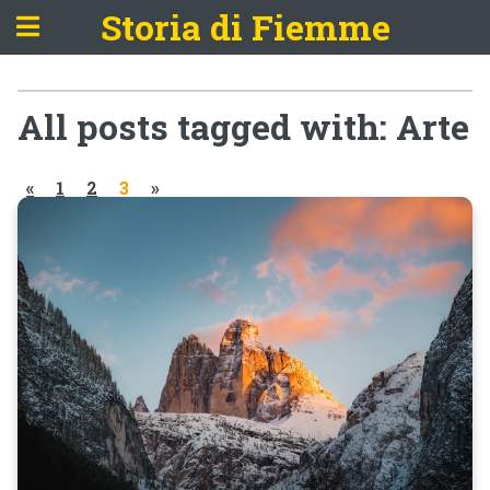
Storia di Fiemme
All posts tagged with: Arte
«
1
2
3
»