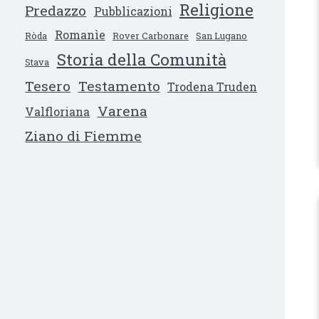
Religione
Predazzo
Pubblicazioni
Romanìe
Ròda
Rover Carbonare
San Lugano
Storia della Comunità
Stava
Tesero
Testamento
Trodena Truden
Varena
Valfloriana
Ziano di Fiemme