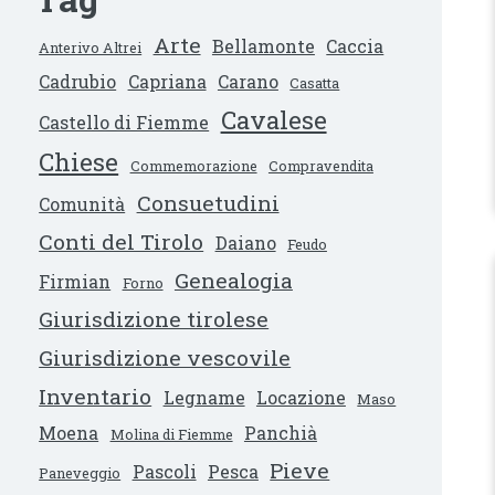
Arte
Bellamonte
Caccia
Anterivo Altrei
Cadrubio
Capriana
Carano
Casatta
Cavalese
Castello di Fiemme
Chiese
Commemorazione
Compravendita
Consuetudini
Comunità
Conti del Tirolo
Daiano
Feudo
Genealogia
Firmian
Forno
Giurisdizione tirolese
Giurisdizione vescovile
Inventario
Legname
Locazione
Maso
Moena
Panchià
Molina di Fiemme
Pieve
Pascoli
Pesca
Paneveggio