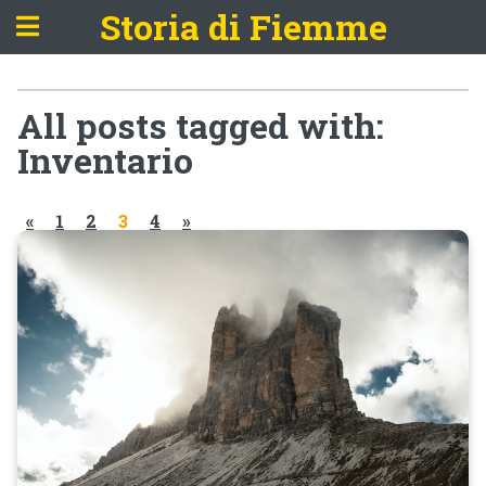
Storia di Fiemme
All posts tagged with:
Inventario
«
1
2
3
4
»