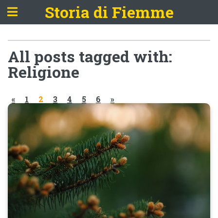
Storia di Fiemme
All posts tagged with:
Religione
«
1
2
3
4
5
6
»