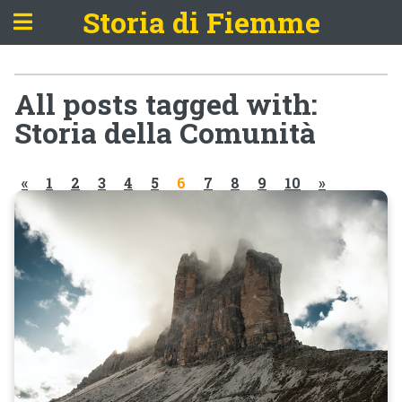
Storia di Fiemme
All posts tagged with:
Storia della Comunità
«
1
2
3
4
5
6
7
8
9
10
»