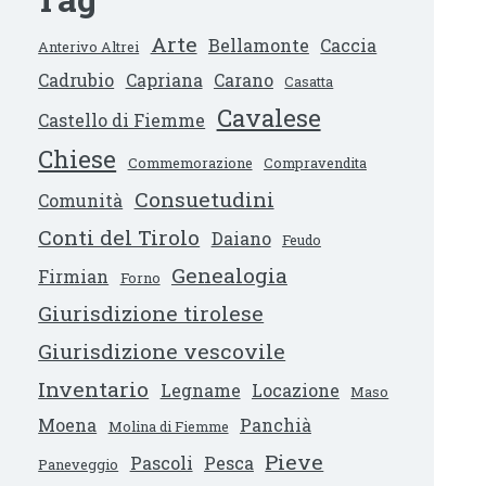
Arte
Bellamonte
Caccia
Anterivo Altrei
Cadrubio
Capriana
Carano
Casatta
Cavalese
Castello di Fiemme
Chiese
Commemorazione
Compravendita
Consuetudini
Comunità
Conti del Tirolo
Daiano
Feudo
Genealogia
Firmian
Forno
Giurisdizione tirolese
Giurisdizione vescovile
Inventario
Legname
Locazione
Maso
Moena
Panchià
Molina di Fiemme
Pieve
Pascoli
Pesca
Paneveggio