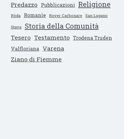
Religione
Predazzo
Pubblicazioni
Romanìe
Ròda
Rover Carbonare
San Lugano
Storia della Comunità
Stava
Tesero
Testamento
Trodena Truden
Varena
Valfloriana
Ziano di Fiemme