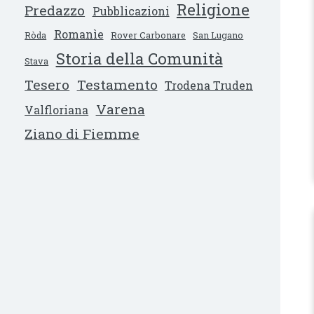
Religione
Predazzo
Pubblicazioni
Romanìe
Ròda
Rover Carbonare
San Lugano
Storia della Comunità
Stava
Tesero
Testamento
Trodena Truden
Varena
Valfloriana
Ziano di Fiemme