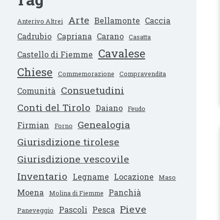
Arte
Bellamonte
Caccia
Anterivo Altrei
Cadrubio
Capriana
Carano
Casatta
Cavalese
Castello di Fiemme
Chiese
Commemorazione
Compravendita
Consuetudini
Comunità
Conti del Tirolo
Daiano
Feudo
Genealogia
Firmian
Forno
Giurisdizione tirolese
Giurisdizione vescovile
Inventario
Legname
Locazione
Maso
Moena
Panchià
Molina di Fiemme
Pieve
Pascoli
Pesca
Paneveggio