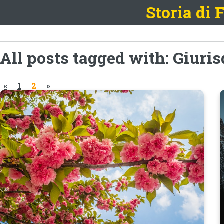
Storia di
All posts tagged with: Giuri
«
1
2
»