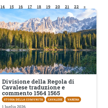
14
15
16
17
18
19
20
21
22
»
Divisione della Regola di
Cavalese traduzione e
commento 1564 1565
STORIA DELLA COMUNITÀ
CAVALESE
VARENA
1 luglio 2026