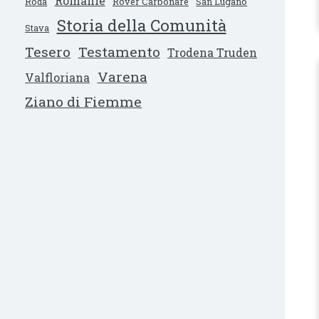
Romanìe
Ròda
Rover Carbonare
San Lugano
Storia della Comunità
Stava
Tesero
Testamento
Trodena Truden
Varena
Valfloriana
Ziano di Fiemme