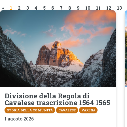
«
1
2
3
4
5
6
7
8
9
10
11
12
13
Divisione della Regola di
Cavalese trascrizione 1564 1565
STORIA DELLA COMUNITÀ
CAVALESE
VARENA
1 agosto 2026