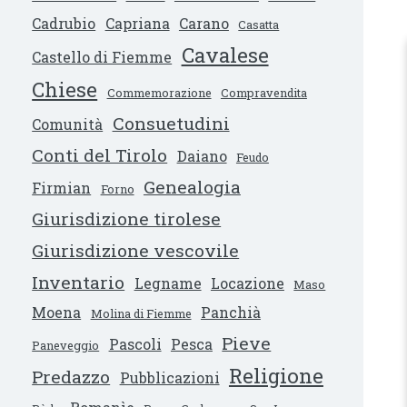
Cadrubio
Capriana
Carano
Casatta
Cavalese
Castello di Fiemme
Chiese
Commemorazione
Compravendita
Consuetudini
Comunità
Conti del Tirolo
Daiano
Feudo
Genealogia
Firmian
Forno
Giurisdizione tirolese
Giurisdizione vescovile
Inventario
Legname
Locazione
Maso
Moena
Panchià
Molina di Fiemme
Pieve
Pascoli
Pesca
Paneveggio
Religione
Predazzo
Pubblicazioni