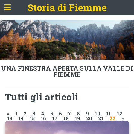
Storia di Fiemme
UNA FINESTRA APERTA SULLA VALLE DI
FIEMME
Tutti gli articoli
«
1
2
3
4
5
6
7
8
9
10
11
12
13
14
15
16
17
18
19
20
21
22
»