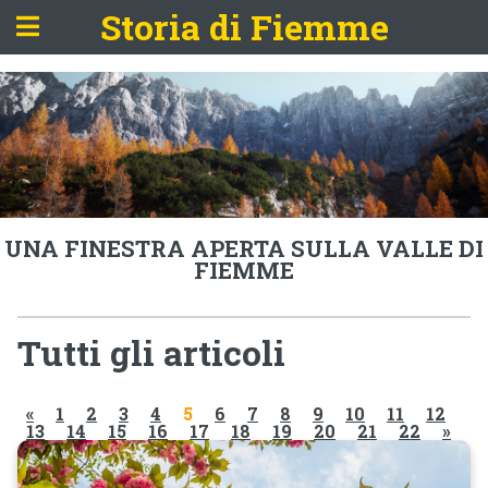
Storia di Fiemme
UNA FINESTRA APERTA SULLA VALLE DI
FIEMME
Tutti gli articoli
«
1
2
3
4
5
6
7
8
9
10
11
12
13
14
15
16
17
18
19
20
21
22
»