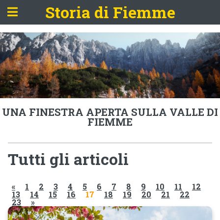
Storia di Fiemme
UNA FINESTRA APERTA SULLA VALLE DI
FIEMME
Tutti gli articoli
«
1
2
3
4
5
6
7
8
9
10
11
12
13
14
15
16
17
18
19
20
21
22
23
»