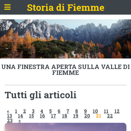
Storia di Fiemme
UNA FINESTRA APERTA SULLA VALLE DI
FIEMME
Tutti gli articoli
«
1
2
3
4
5
6
7
8
9
10
11
12
13
14
15
16
17
18
19
20
21
22
23
»