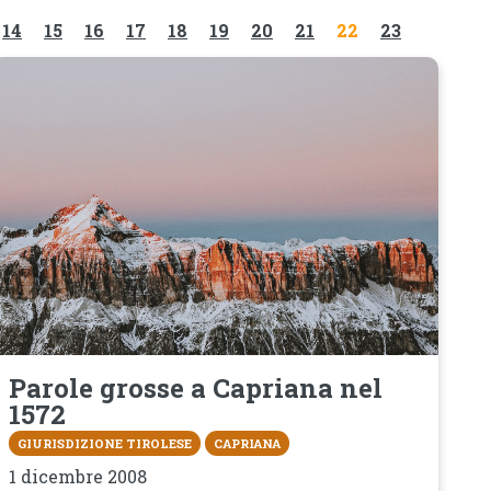
14
15
16
17
18
19
20
21
22
23
Parole grosse a Capriana nel
1572
GIURISDIZIONE TIROLESE
CAPRIANA
1 dicembre 2008