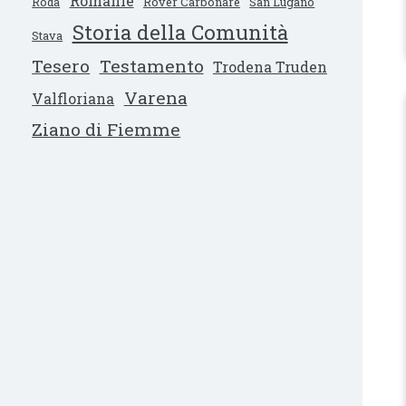
Romanìe
Ròda
Rover Carbonare
San Lugano
Storia della Comunità
Stava
Tesero
Testamento
Trodena Truden
Varena
Valfloriana
Ziano di Fiemme