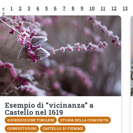
«
1
2
3
4
5
6
7
8
9
10
11
12
13
»
Esempio di “vicinanza” a
Castello nel 1619
GIURISDIZIONE TIROLESE
STORIA DELLA COMUNITÀ
CONSUETUDINI
CASTELLO DI FIEMME