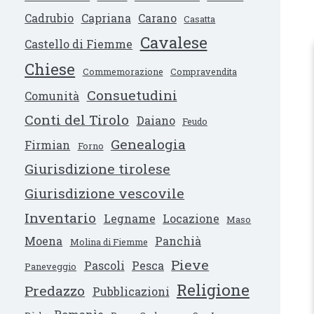
Cadrubio
Capriana
Carano
Casatta
Cavalese
Castello di Fiemme
Chiese
Commemorazione
Compravendita
Consuetudini
Comunità
Conti del Tirolo
Daiano
Feudo
Genealogia
Firmian
Forno
Giurisdizione tirolese
Giurisdizione vescovile
Inventario
Legname
Locazione
Maso
Moena
Panchià
Molina di Fiemme
Pieve
Pascoli
Pesca
Paneveggio
Religione
Predazzo
Pubblicazioni