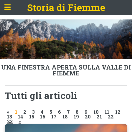
Storia di Fiemme
UNA FINESTRA APERTA SULLA VALLE DI
FIEMME
Tutti gli articoli
«
1
2
3
4
5
6
7
8
9
10
11
12
13
14
15
16
17
18
19
20
21
22
23
»