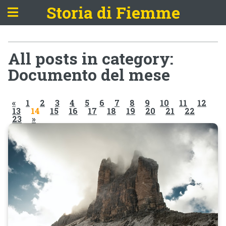
Storia di Fiemme
All posts in category:
Documento del mese
«
1
2
3
4
5
6
7
8
9
10
11
12
13
14
15
16
17
18
19
20
21
22
23
»