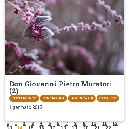
Don Giovanni Pietro Muratori
(2)
TESTAMENTO
GENEALOGIA
INVENTARIO
CAVALESE
1 gennaio 2015
«
1
2
3
4
5
6
7
8
9
10
11
12
13
14
15
16
17
18
19
20
21
22