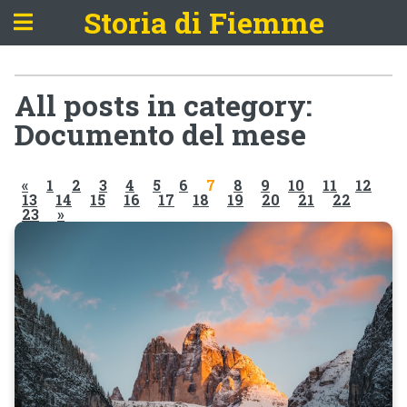
Storia di Fiemme
All posts in category:
Documento del mese
«
1
2
3
4
5
6
7
8
9
10
11
12
13
14
15
16
17
18
19
20
21
22
23
»