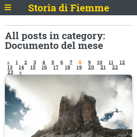
Storia di Fiemme
All posts in category:
Documento del mese
«
1
2
3
4
5
6
7
8
9
10
11
12
13
14
15
16
17
18
19
20
21
22
23
»