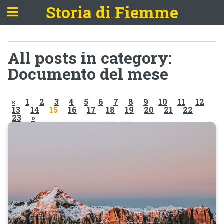
Storia di Fiemme
All posts in category:
Documento del mese
«
1
2
3
4
5
6
7
8
9
10
11
12
13
14
15
16
17
18
19
20
21
22
23
»