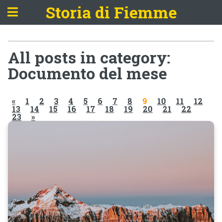
Storia di Fiemme
All posts in category:
Documento del mese
«
1
2
3
4
5
6
7
8
9
10
11
12
13
14
15
16
17
18
19
20
21
22
23
»