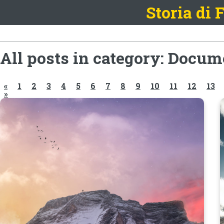
Storia di
All posts in category: Docu
«
1
2
3
4
5
6
7
8
9
10
11
12
13
»