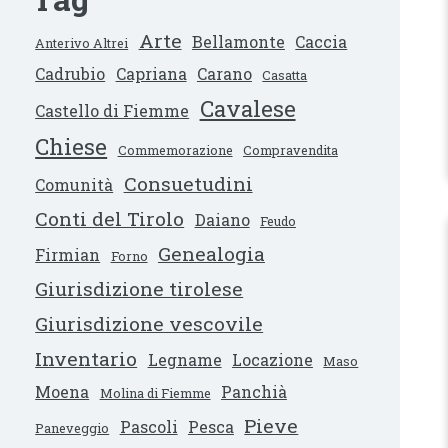
Arte
Bellamonte
Caccia
Anterivo Altrei
Cadrubio
Capriana
Carano
Casatta
Cavalese
Castello di Fiemme
Chiese
Commemorazione
Compravendita
Consuetudini
Comunità
Conti del Tirolo
Daiano
Feudo
Genealogia
Firmian
Forno
Giurisdizione tirolese
Giurisdizione vescovile
Inventario
Legname
Locazione
Maso
Moena
Panchià
Molina di Fiemme
Pieve
Pascoli
Pesca
Paneveggio