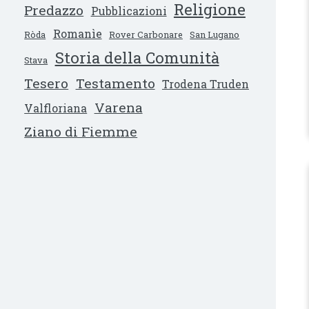
Religione
Predazzo
Pubblicazioni
Romanìe
Ròda
Rover Carbonare
San Lugano
Storia della Comunità
Stava
Tesero
Testamento
Trodena Truden
Varena
Valfloriana
Ziano di Fiemme