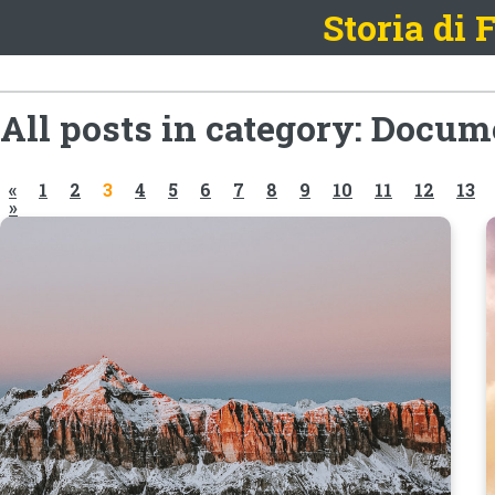
Storia di
All posts in category: Docu
«
1
2
3
4
5
6
7
8
9
10
11
12
13
»