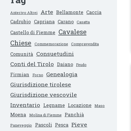
Arte
Bellamonte
Caccia
Anterivo Altrei
Cadrubio
Capriana
Carano
Casatta
Cavalese
Castello di Fiemme
Chiese
Commemorazione
Compravendita
Consuetudini
Comunità
Conti del Tirolo
Daiano
Feudo
Genealogia
Firmian
Forno
Giurisdizione tirolese
Giurisdizione vescovile
Inventario
Legname
Locazione
Maso
Moena
Panchià
Molina di Fiemme
Pieve
Pascoli
Pesca
Paneveggio