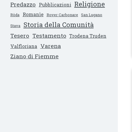
Religione
Predazzo
Pubblicazioni
Romanìe
Ròda
Rover Carbonare
San Lugano
Storia della Comunità
Stava
Tesero
Testamento
Trodena Truden
Varena
Valfloriana
Ziano di Fiemme